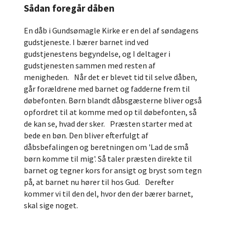
Sådan foregår dåben
En dåb i Gundsømagle Kirke er en del af søndagens
gudstjeneste. I bærer barnet ind ved
gudstjenestens begyndelse, og I deltager i
gudstjenesten sammen med resten af
menigheden. Når det er blevet tid til selve dåben,
går forældrene med barnet og fadderne frem til
døbefonten. Børn blandt dåbsgæsterne bliver også
opfordret til at komme med op til døbefonten, så
de kan se, hvad der sker. Præsten starter med at
bede en bøn. Den bliver efterfulgt af
dåbsbefalingen og beretningen om 'Lad de små
børn komme til mig'. Så taler præsten direkte til
barnet og tegner kors for ansigt og bryst som tegn
på, at barnet nu hører til hos Gud. Derefter
kommer vi til den del, hvor den der bærer barnet,
skal sige noget.