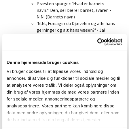
Præsten spørger: 'Hvad er barnets
navn?' Den, der bærer barnet, svarer: -
N.N. (Barnets navn)
'N.N., Forsager du Djævelen og alle hans
gerninger og alt hans væsen?' - Ja!
'Tror du på Gud Fader, den Almægtige,
himlens og jordens skaber?' - Ja!
'Tror du på Jesus Kristus, hans enbårne
Søn, vor Herre, som er undfanget ved
Denne hjemmeside bruger cookies
Helligånden, født af Jomfru Maria, pint
under Pontius Pilatus, korsfæstet, død
Vi bruger cookies til at tilpasse vores indhold og
og begravet, nedfaret til dødsriget, på
annoncer, til at vise dig funktioner til sociale medier og til
tredje dag opstanden fra de døde,
at analysere vores trafik. Vi deler også oplysninger om
opfaret til himmels, siddende ved Gud
din brug af vores hjemmeside med vores partnere inden
Faders, den Almægtiges, højre hånd,
for sociale medier, annonceringspartnere og
hvorfra han skal komme at dømme
analysepartnere. Vores partnere kan kombinere disse
levende og døde?' - Ja!
data med andre oplysninger, du har givet dem, eller som
'Tror du på Helligånden, den hellige,
de har indsamlet fra din brug af deres tjenester.
almindelige kirke, de helliges samfund,