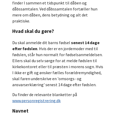
finder I sammen et tidspunkt til dåben og
dåbssamtalen. Ved dåbssamtalen fortæller hun
mere om dåben, dens betydning og alt det
praktiske.
Hvad skal du gøre?
Du skal anmelde dit barns fødsel
senest 14 dage
efter fødslen
. Hvis der er en jordemoder med til
fødslen, står hun normalt for fødselsanmeldelsen.
Ellers skal du selv sørge for at melde fødslen til
kirkekontoret eller til præsten i morens sogn. Hvis
I ikke er gift og ønsker fælles forældremyndighed,
skal faren underskrive en 'omsorgs- og
ansvarserklæring' senest 14 dage efter fødslen.
Du finder de relevante blanketter på
www.personregistrering.dk
Navnet