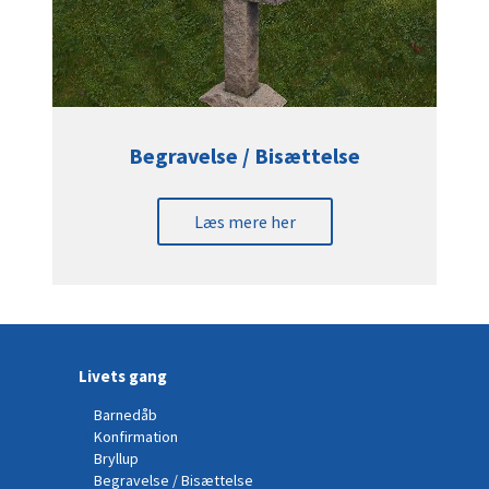
Begravelse / Bisættelse
Læs mere her
Livets gang
Barnedåb
Konfirmation
Bryllup
Begravelse / Bisættelse