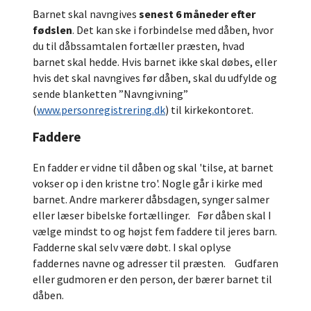
Barnet skal navngives
senest 6 måneder efter
fødslen
. Det kan ske i forbindelse med dåben, hvor
du til dåbssamtalen fortæller præsten, hvad
barnet skal hedde. Hvis barnet ikke skal døbes, eller
hvis det skal navngives før dåben, skal du udfylde og
sende blanketten ”Navngivning”
(
www.personregistrering.dk
) til kirkekontoret.
Faddere
En fadder er vidne til dåben og skal 'tilse, at barnet
vokser op i den kristne tro'. Nogle går i kirke med
barnet. Andre markerer dåbsdagen, synger salmer
eller læser bibelske fortællinger. Før dåben skal I
vælge mindst to og højst fem faddere til jeres barn.
Fadderne skal selv være døbt. I skal oplyse
faddernes navne og adresser til præsten. Gudfaren
eller gudmoren er den person, der bærer barnet til
dåben.