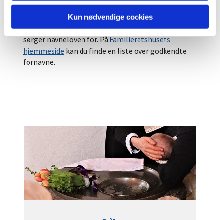
forkert, da I så barnet.
Kun nødvendige cookies
Man må ikke kalde sit barn hvad som helst – det
sørger navneloven for. På
Familieretshusets
hjemmeside
kan du finde en liste over godkendte
fornavne.