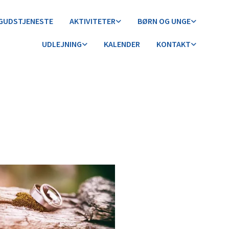
GUDSTJENESTE
AKTIVITETER
BØRN OG UNGE
UDLEJNING
KALENDER
KONTAKT