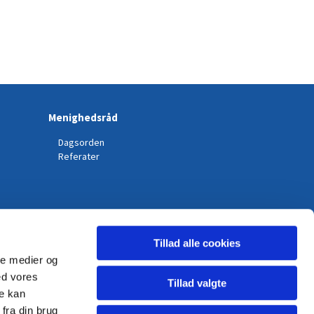
Menighedsråd
Dagsorden
Referater
Tillad alle cookies
ale medier og
ed vores
Tillad valgte
re kan
fra din brug