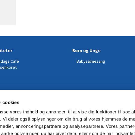
iteter
Børn og Unge
dags Café
Babysalmesang
senkoret
 cookies
passe vores indhold og annoncer, til at vise dig funktioner til soci
fik. Vi deler også oplysninger om din brug af vores hjemmeside m
 medier, annonceringspartnere og analysepartnere. Vores partne
ndre oplysninger, du har givet dem, eller som de har indsamlet 