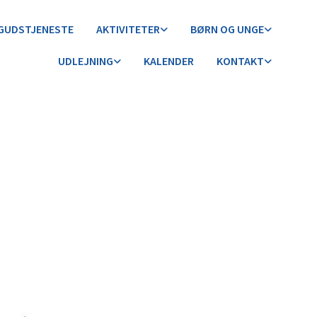
GUDSTJENESTE
AKTIVITETER
BØRN OG UNGE
UDLEJNING
KALENDER
KONTAKT