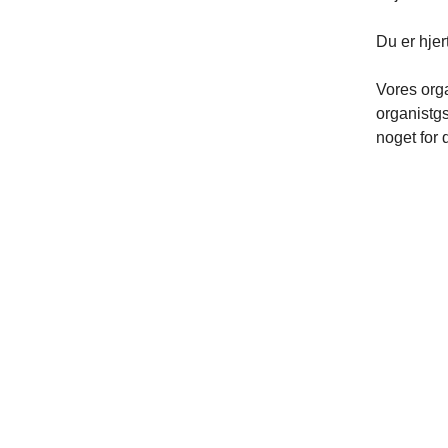
Du er hjer
Vores orga
organistgs
noget for 