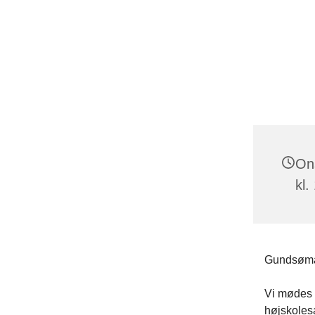
On
kl.
Gundsømagl
Vi mødes
højskoles