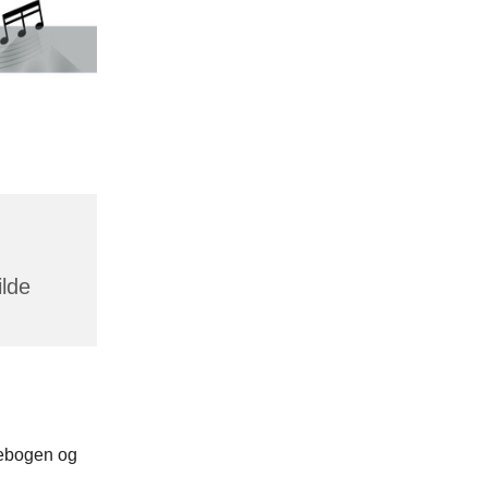
ilde
mebogen og