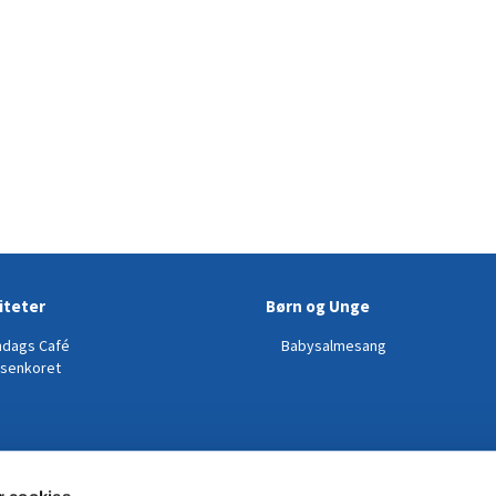
iteter
Børn og Unge
dags Café
Babysalmesang
senkoret