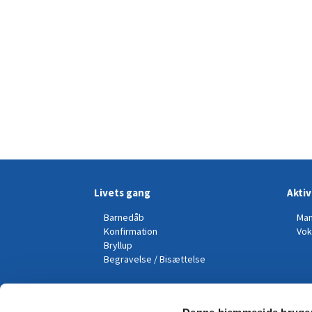
Livets gang
Aktiv
Barnedåb
Man
Konfirmation
Vok
Bryllup
Begravelse / Bisættelse
Kalender