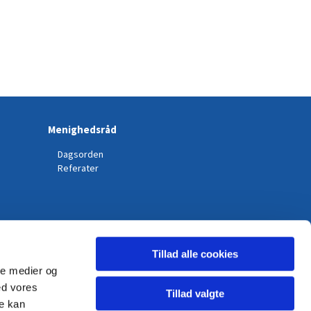
Menighedsråd
Dagsorden
Referater
Tillad alle cookies
ale medier og
ed vores
Tillad valgte
re kan