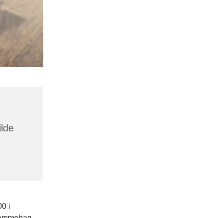
ilde
0 i
hjemmebag.