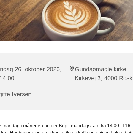
ndag 26. oktober 2026,
Gundsømagle kirke,
 14:00
Kirkevej 3, 4000 Rosk
gitte Iversen
 mandag i måneden holder Birgit mandagscafé fra 14.00 til 16.0
en. Her hygges og snakkes, drikkes kaffe og spises lækkert 