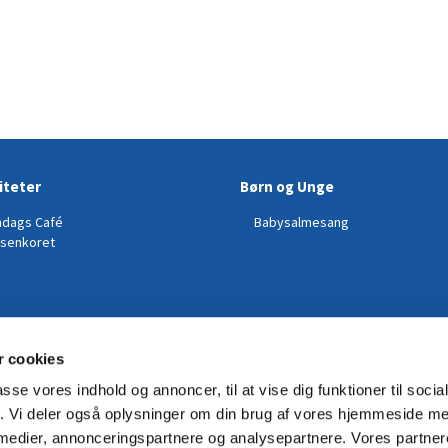
iteter
Børn og Unge
dags Café
Babysalmesang
senkoret
 cookies
passe vores indhold og annoncer, til at vise dig funktioner til soci
fik. Vi deler også oplysninger om din brug af vores hjemmeside m
 medier, annonceringspartnere og analysepartnere. Vores partne