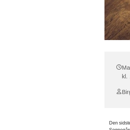
Ma
kl.
Bir
Den sidste
Sognegård