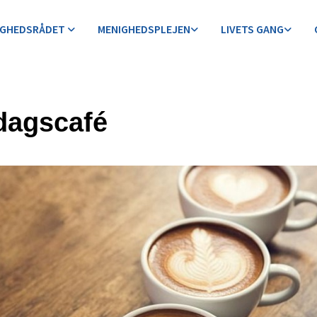
IGHEDSRÅDET
MENIGHEDSPLEJEN
LIVETS GANG
agscafé