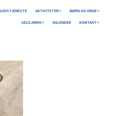
GUDSTJENESTE
AKTIVITETER
BØRN OG UNGE
UDLEJNING
KALENDER
KONTAKT