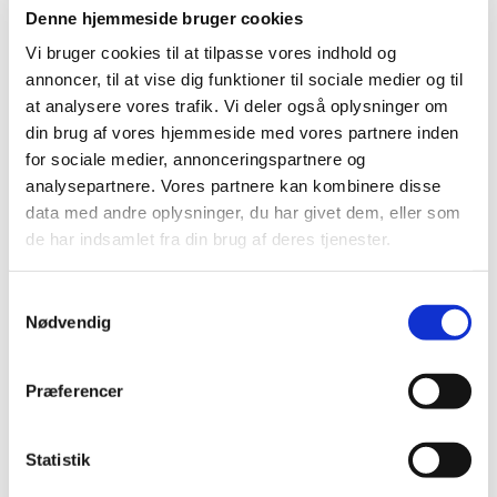
Denne hjemmeside bruger cookies
Vi bruger cookies til at tilpasse vores indhold og
annoncer, til at vise dig funktioner til sociale medier og til
at analysere vores trafik. Vi deler også oplysninger om
din brug af vores hjemmeside med vores partnere inden
for sociale medier, annonceringspartnere og
analysepartnere. Vores partnere kan kombinere disse
data med andre oplysninger, du har givet dem, eller som
de har indsamlet fra din brug af deres tjenester.
S
Nødvendig
a
m
t
Præferencer
y
k
k
Statistik
e