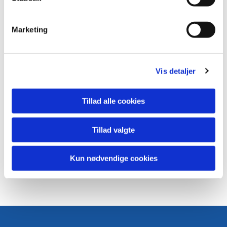
e
v
Marketing
a
l
g
Vis detaljer
Tillad alle cookies
Tillad valgte
Kun nødvendige cookies