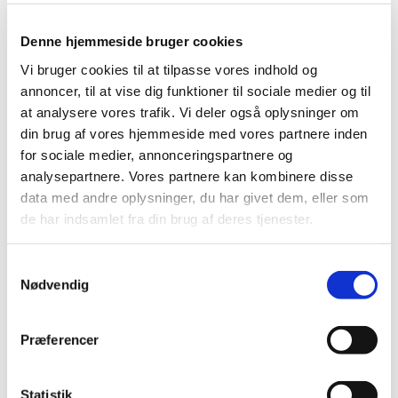
Denne hjemmeside bruger cookies
Vi bruger cookies til at tilpasse vores indhold og
annoncer, til at vise dig funktioner til sociale medier og til
at analysere vores trafik. Vi deler også oplysninger om
din brug af vores hjemmeside med vores partnere inden
for sociale medier, annonceringspartnere og
analysepartnere. Vores partnere kan kombinere disse
data med andre oplysninger, du har givet dem, eller som
de har indsamlet fra din brug af deres tjenester.
S
Nødvendig
a
Du vil måske også kunne lide...
m
t
Præferencer
y
k
k
Statistik