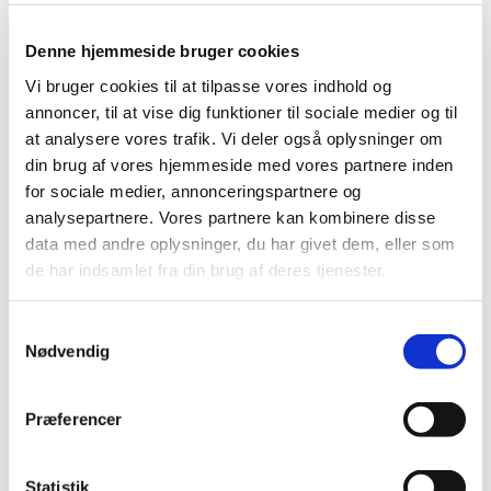
Denne hjemmeside bruger cookies
Vi bruger cookies til at tilpasse vores indhold og
annoncer, til at vise dig funktioner til sociale medier og til
at analysere vores trafik. Vi deler også oplysninger om
din brug af vores hjemmeside med vores partnere inden
for sociale medier, annonceringspartnere og
analysepartnere. Vores partnere kan kombinere disse
data med andre oplysninger, du har givet dem, eller som
de har indsamlet fra din brug af deres tjenester.
S
Nødvendig
a
Du vil måske også kunne lide...
m
t
Præferencer
y
k
k
Statistik