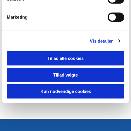
e
v
Marketing
a
l
g
Vis detaljer
Tillad alle cookies
Tillad valgte
Kun nødvendige cookies