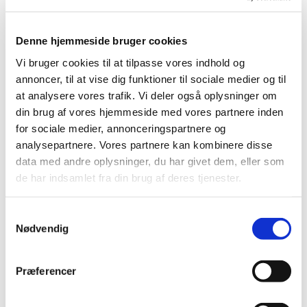
Denne hjemmeside bruger cookies
Vi bruger cookies til at tilpasse vores indhold og
annoncer, til at vise dig funktioner til sociale medier og til
at analysere vores trafik. Vi deler også oplysninger om
din brug af vores hjemmeside med vores partnere inden
for sociale medier, annonceringspartnere og
analysepartnere. Vores partnere kan kombinere disse
data med andre oplysninger, du har givet dem, eller som
de har indsamlet fra din brug af deres tjenester.
S
Nødvendig
a
m
Du vil måske også kunne lide...
t
Præferencer
y
k