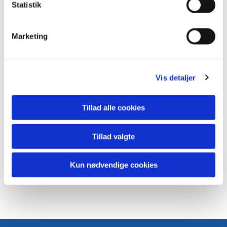
k
Statistik
e
v
Marketing
a
l
g
Vis detaljer
Tillad alle cookies
Tillad valgte
Kun nødvendige cookies