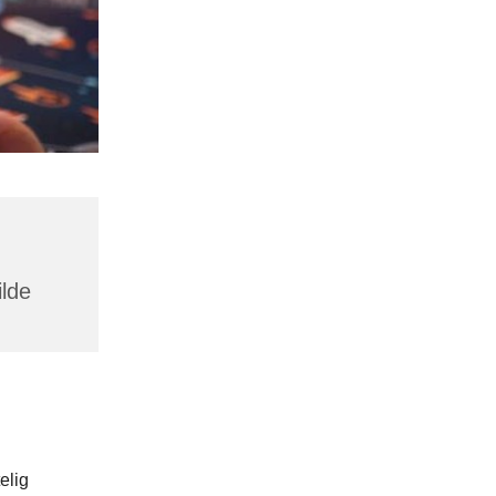
ilde
elig