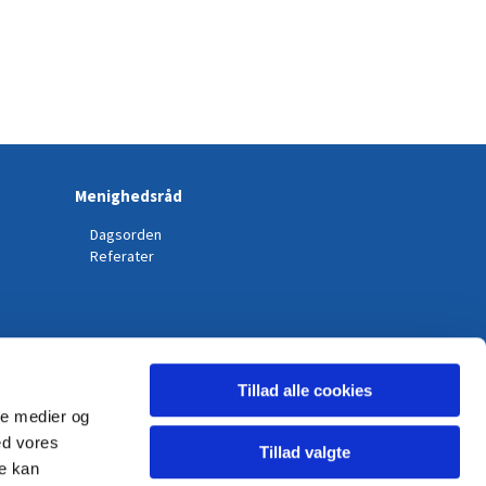
Menighedsråd
Dagsorden
Referater
Tillad alle cookies
ale medier og
ed vores
Tillad valgte
re kan