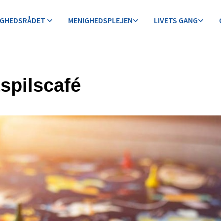
IGHEDSRÅDET
MENIGHEDSPLEJEN
LIVETS GANG
spilscafé