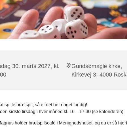
sdag 30. marts 2027, kl.
Gundsømagle kirke,
:00
Kirkevej 3, 4000 Rosk
t spille brætspil, så er det her noget for dig!
den sidste tirsdag i hver måned kl. 16 – 17.30 (se kalenderen)
agnus holder brætspilscafé i Menighedshuset, og du er så hjert