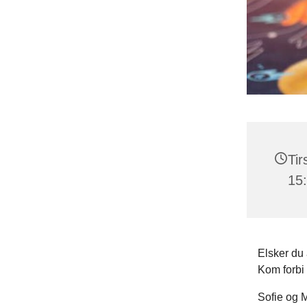
Tir
15
Elsker du a
Kom forbi 
Sofie og M