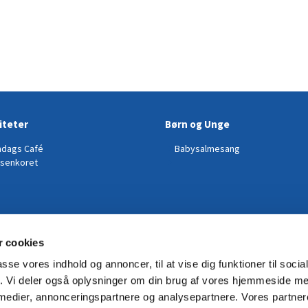
iteter
Børn og Unge
dags Café
Babysalmesang
senkoret
 cookies
passe vores indhold og annoncer, til at vise dig funktioner til soci
fik. Vi deler også oplysninger om din brug af vores hjemmeside m
 medier, annonceringspartnere og analysepartnere. Vores partne