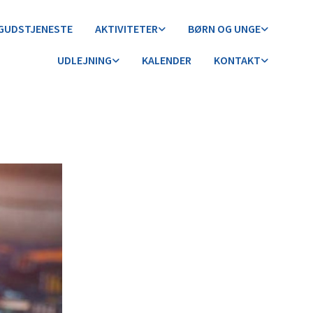
GUDSTJENESTE
AKTIVITETER
BØRN OG UNGE
UDLEJNING
KALENDER
KONTAKT