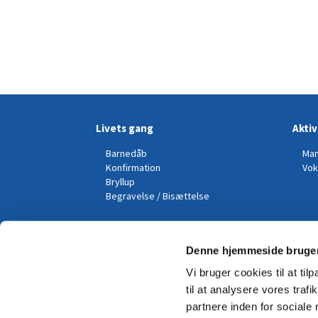
Livets gang
Aktiv
Barnedåb
Man
Konfirmation
Vok
Bryllup
Begravelse / Bisættelse
Kalender
Denne hjemmeside bruger
Vi bruger cookies til at til
til at analysere vores tra
partnere inden for sociale